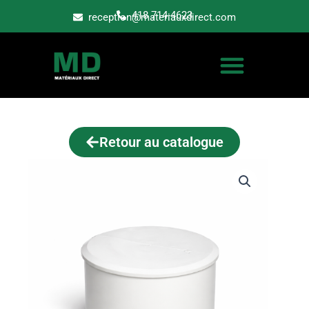
Aller
418 714-4623
reception@materiauxdirect.com
au
contenu
Retour au catalogue