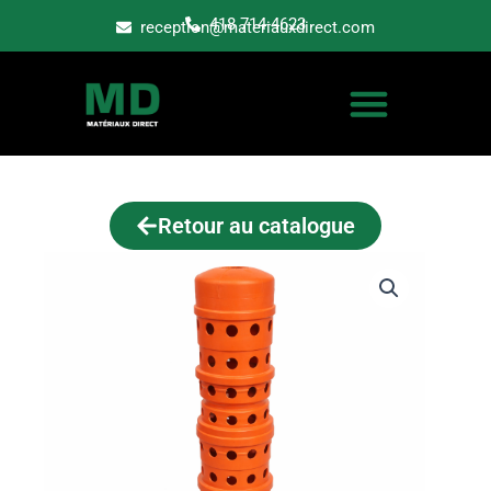
Aller
418 714-4623
reception@materiauxdirect.com
au
contenu
Retour au catalogue