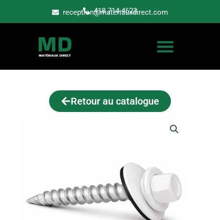
Aller
418 714-4623
reception@materiauxdirect.com
au
contenu
Retour au catalogue