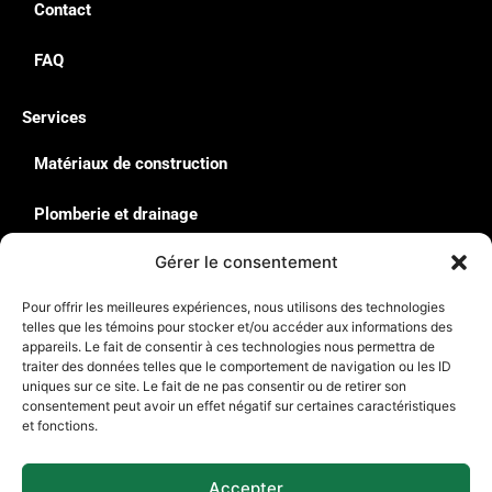
Contact
FAQ
Services
Matériaux de construction
Plomberie et drainage
Gérer le consentement
Quincaillerie & Équipement
Pour offrir les meilleures expériences, nous utilisons des technologies
Solutions de rangement : Rousseau
telles que les témoins pour stocker et/ou accéder aux informations des
appareils. Le fait de consentir à ces technologies nous permettra de
traiter des données telles que le comportement de navigation ou les ID
Contact
uniques sur ce site. Le fait de ne pas consentir ou de retirer son
135, Avenue du Parc de l’Innovation La-Pocatière G0R
consentement peut avoir un effet négatif sur certaines caractéristiques
et fonctions.
1Z0
418 714-4623
Accepter