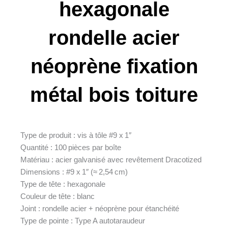
hexagonale
rondelle acier
néoprène fixation
métal bois toiture
Type de produit : vis à tôle #9 x 1″
Quantité : 100 pièces par boîte
Matériau : acier galvanisé avec revêtement Dracotized
Dimensions : #9 x 1″ (≈ 2,54 cm)
Type de tête : hexagonale
Couleur de tête : blanc
Joint : rondelle acier + néoprène pour étanchéité
Type de pointe : Type A autotaraudeur