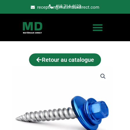
Aller
418 714-4623
reception@materiauxdirect.com
au
contenu
Retour au catalogue