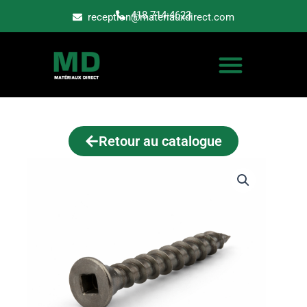
Aller
418 714-4623
reception@materiauxdirect.com
au
contenu
Retour au catalogue