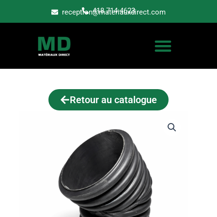
Aller
418 714-4623
reception@materiauxdirect.com
au
contenu
Retour au catalogue