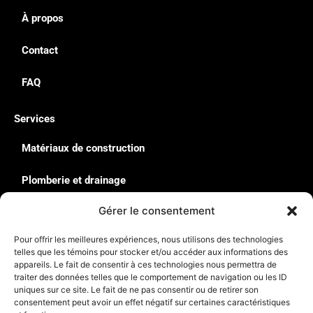
À propos
Contact
FAQ
Services
Matériaux de construction
Plomberie et drainage
Gérer le consentement
Quincaillerie & Équipement
Pour offrir les meilleures expériences, nous utilisons des technologies
Solutions de rangement : Rousseau
telles que les témoins pour stocker et/ou accéder aux informations des
appareils. Le fait de consentir à ces technologies nous permettra de
traiter des données telles que le comportement de navigation ou les ID
Contact
uniques sur ce site. Le fait de ne pas consentir ou de retirer son
135, Avenue du Parc de l’Innovation La-Pocatière G0R
consentement peut avoir un effet négatif sur certaines caractéristiques