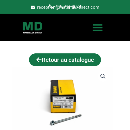
Aller
418 714-4623
reception@materiauxdirect.com
au
contenu
Retour au catalogue