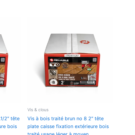
Vis & clous
.1/2″ tête
Vis à bois traité brun no 8 2″ tête
ure bois
plate caisse fixation extérieure bois
traité usage léger à moyen