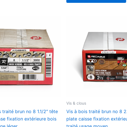
Vis & clous
 traité brun no 8 1.1/2″ tête
Vis à bois traité brun no 8 2
sse fixation extérieure bois
plate caisse fixation extérie
age léger
traité usage moyen