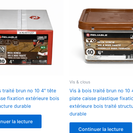
Vis & clous
s traité brun no 10 4″ tête
Vis à bois traité brun no 10 
sse fixation extérieure bois
plate caisse plastique fixati
ructure durable
extérieure bois traité struct
durable
nuer la lecture
Continuer la lecture