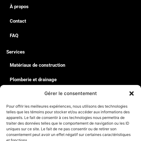
À propos
Contact
FAQ
Services
Matériaux de construction
Plomberie et drainage
Gérer le consentement
Quincaillerie & Équipement
Pour offrir les meilleures expériences, nous utilisons des technologies
Solutions de rangement : Rousseau
telles que les témoins pour stocker et/ou accéder aux informations des
appareils. Le fait de consentir à ces technologies nous permettra de
traiter des données telles que le comportement de navigation ou les ID
Contact
uniques sur ce site. Le fait de ne pas consentir ou de retirer son
135, Avenue du Parc de l’Innovation La-Pocatière G0R
consentement peut avoir un effet négatif sur certaines caractéristiques
et fonctions.