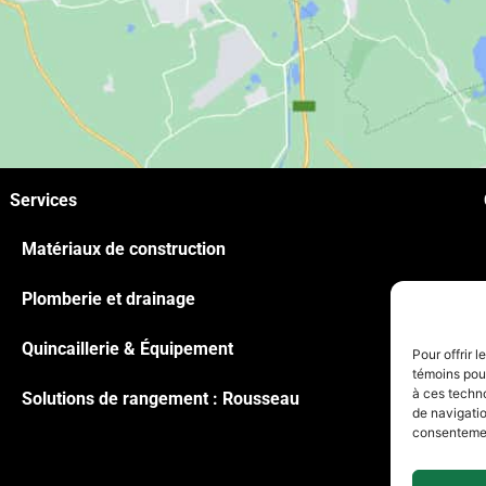
Services
Matériaux de construction
Plomberie et drainage
Quincaillerie & Équipement
Pour offrir 
témoins pour
à ces techn
Solutions de rangement : Rousseau
de navigatio
consentement