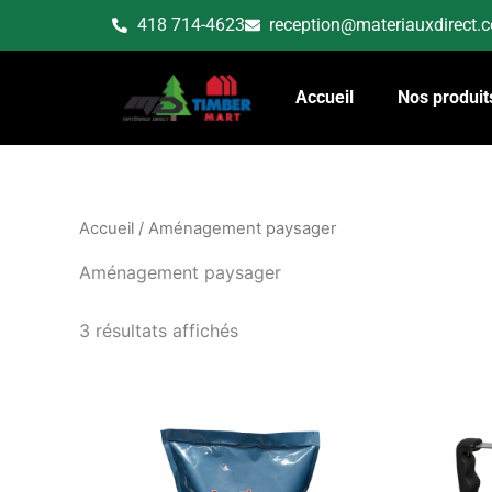
Aller
418 714-4623
reception@materiauxdirect.
au
contenu
Accueil
Nos produit
Accueil
/ Aménagement paysager
Aménagement paysager
3 résultats affichés