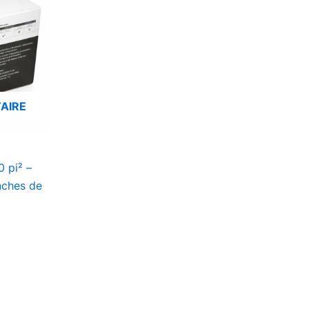
AIRE
 pi² –
nches de
d